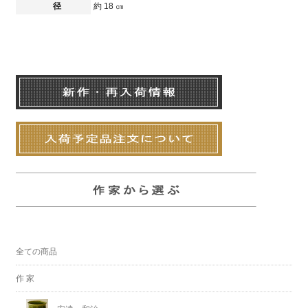
径
約 18 ㎝
全ての商品
作 家