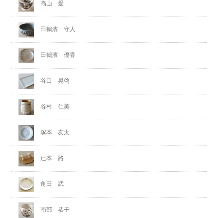
高山 愛
田鶴濱 守人
田鶴濱 優香
谷口 晃啓
谷村 仁美
塚本 友太
辻本 路
角田 武
南部 恭子