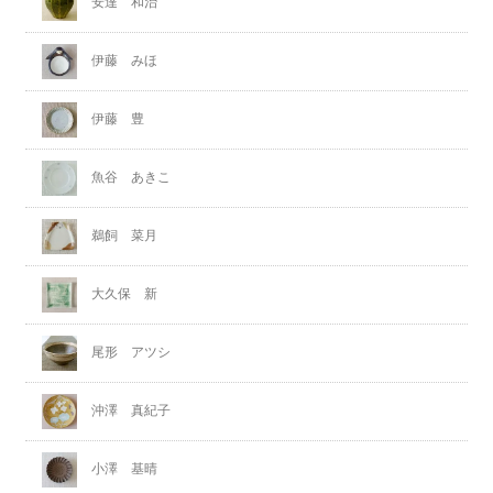
安達 和治
伊藤 みほ
伊藤 豊
魚谷 あきこ
鵜飼 菜月
大久保 新
尾形 アツシ
沖澤 真紀子
小澤 基晴