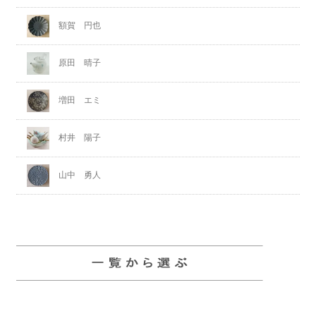
額賀 円也
原田 晴子
増田 エミ
村井 陽子
山中 勇人