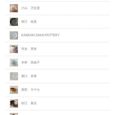
小山 乃文彦
掛江 祐造
KANEAKI SAKAI POTTERY
河合 里奈
木村 扶由子
坂口 未来
柴田 サヤカ
杉江 善次