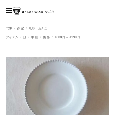
TOP
作 家
魚谷 あきこ
アイテム
皿
中 皿
価 格
4000円 ～ 4999円