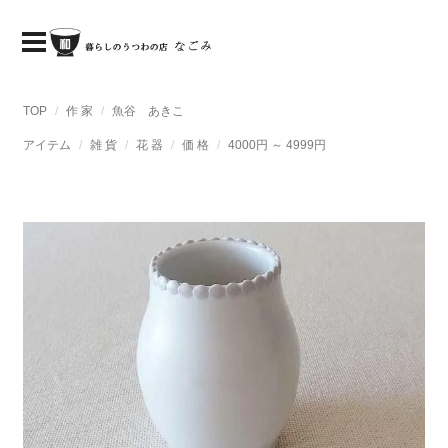
TOP
作 家
魚谷 あきこ
アイテム
雑 貨
花 器
価 格
4000円 ～ 4999円