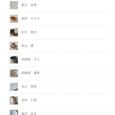
坂口 未来
柴田 サヤカ
杉江 善次
高山 愛
田鶴濱 守人
田鶴濱 優香
谷口 晃啓
谷村 仁美
塚本 友太