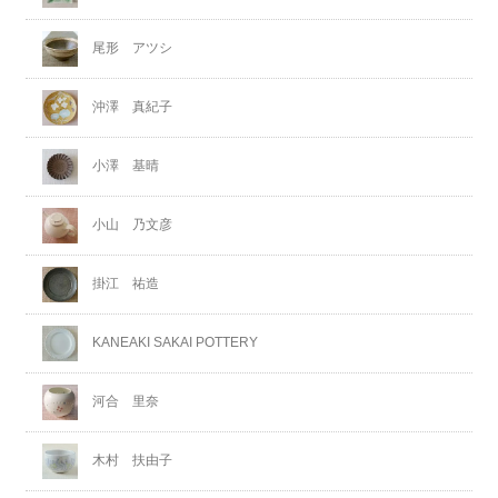
尾形 アツシ
沖澤 真紀子
小澤 基晴
小山 乃文彦
掛江 祐造
KANEAKI SAKAI POTTERY
河合 里奈
木村 扶由子