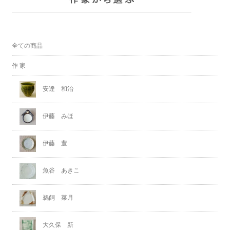
全ての商品
作 家
安達 和治
伊藤 みほ
伊藤 豊
魚谷 あきこ
鵜飼 菜月
大久保 新