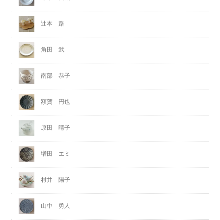
辻本 路
角田 武
南部 恭子
額賀 円也
原田 晴子
増田 エミ
村井 陽子
山中 勇人