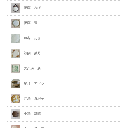
伊藤 みほ
伊藤 豊
魚谷 あきこ
鵜飼 菜月
大久保 新
尾形 アツシ
沖澤 真紀子
小澤 基晴