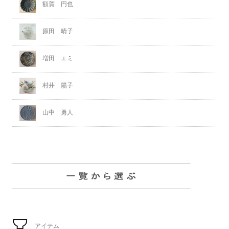
額賀 円也
原田 晴子
増田 エミ
村井 陽子
山中 勇人
アイテム