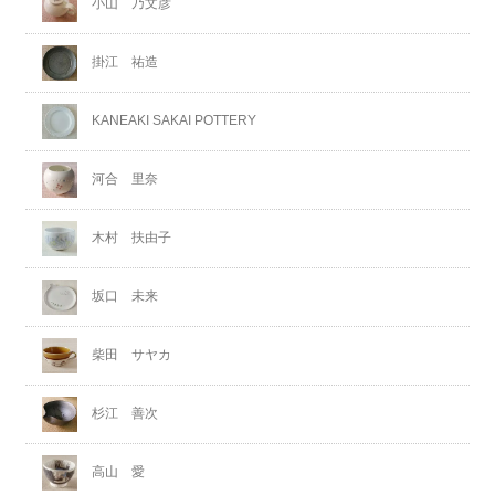
小山 乃文彦
掛江 祐造
KANEAKI SAKAI POTTERY
河合 里奈
木村 扶由子
坂口 未来
柴田 サヤカ
杉江 善次
高山 愛