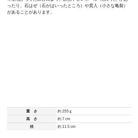
ったり、石はぜ（石がはいったところ）や貫入（小さな亀裂）
があることがあります。
重 さ
約 255ｇ
高 さ
約 7 cm
径
約 11.5 cm