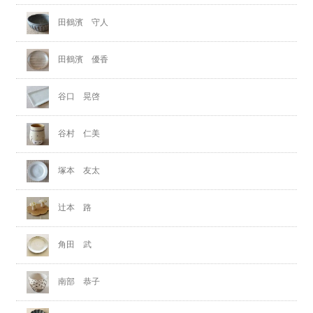
田鶴濱 守人
田鶴濱 優香
谷口 晃啓
谷村 仁美
塚本 友太
辻本 路
角田 武
南部 恭子