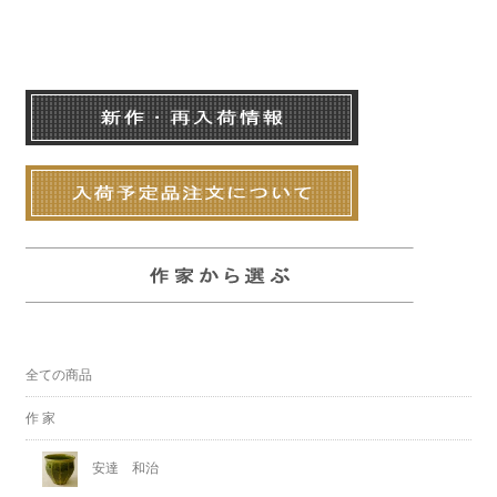
全ての商品
作 家
安達 和治