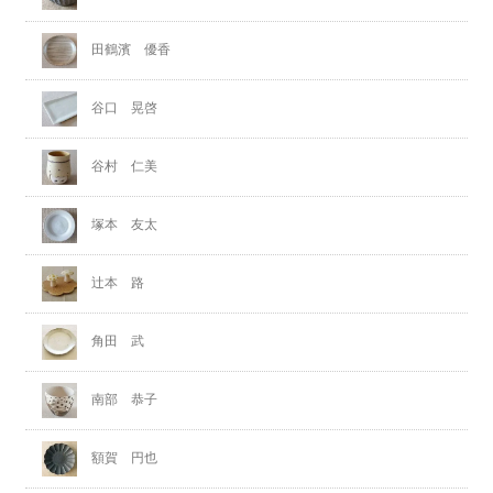
田鶴濱 優香
谷口 晃啓
谷村 仁美
塚本 友太
辻本 路
角田 武
南部 恭子
額賀 円也