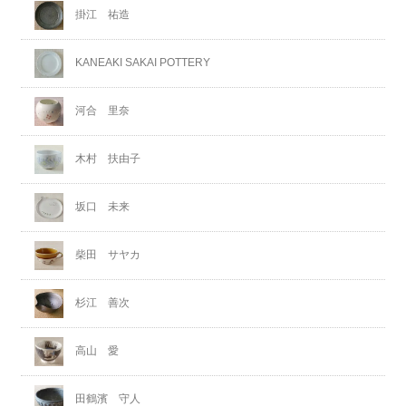
掛江 祐造
KANEAKI SAKAI POTTERY
河合 里奈
木村 扶由子
坂口 未来
柴田 サヤカ
杉江 善次
高山 愛
田鶴濱 守人