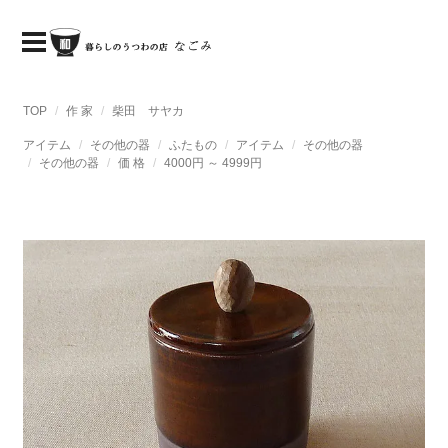
TOP
作 家
柴田 サヤカ
アイテム
その他の器
ふたもの
アイテム
その他の器
その他の器
価 格
4000円 ～ 4999円