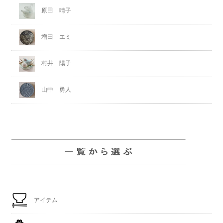
原田 晴子
増田 エミ
村井 陽子
山中 勇人
アイテム