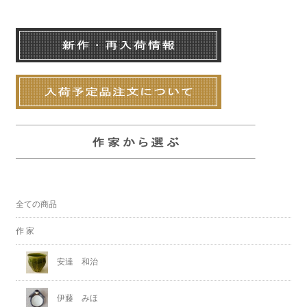
全ての商品
作 家
安達 和治
伊藤 みほ