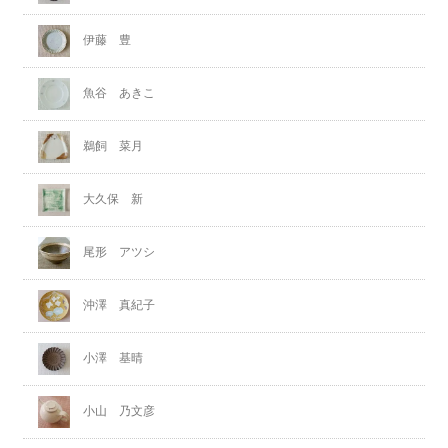
伊藤 豊
魚谷 あきこ
鵜飼 菜月
大久保 新
尾形 アツシ
沖澤 真紀子
小澤 基晴
小山 乃文彦